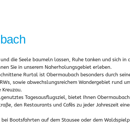
bach
nd die Seele baumeln lassen, Ruhe tanken und sich in 
önnen Sie in unserem Naherholungsgebiet erleben.
schnittene Rurtal ist Obermaubach besonders durch seine
NRWs, sowie abwechslungsreichem Wandergebiet rund um d
e Kreuzau.
ielgenutztes Tagesausflugsziel, bietet Ihnen Obermaubac
aße, den Restaurants und Cafés zu jeder Jahreszeit ein
g bei Bootsfahrten auf dem Stausee oder dem Waldspiel